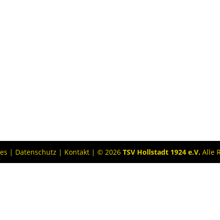
ies
|
Datenschutz
|
Kontakt
| © 2026
TSV Hollstadt 1924 e.V.
Alle 