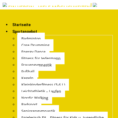
EIN VEREIN - VIELE MÖGLICHKEITEN
Startseite
Sportangebot
Badminton
Core Drumming
Energy Dance
Fitness für Jedermann
Frauengymnastik
Fußball
Kegeln
Kleinkinderfitness (3-6 J.)
Leichtathletik – Laufen
Nordic Walking
Radsport
Seniorengymnastik
Spielerisch Fit – Fitness für Kids u. Jugendliche