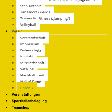
Step Aerobic
Tanzsport / Garde
Trampolin Fitness („Jumping“)
Volleyball
Verein
Vorstandschaft
Impressum
Datenschutz
Kontakt
Mitgliedschaft
Satzung
Nachhaltigkeit
Hall of Fame
Chronik
Veranstaltungen
Sporthallenbelegung
Teamshop