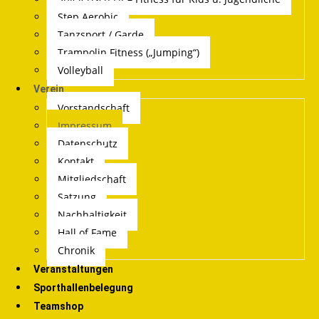
Step Aerobic
Tanzsport / Garde
Trampolin Fitness („Jumping“)
Volleyball
Verein
Vorstandschaft
Impressum
Datenschutz
Kontakt
Mitgliedschaft
Satzung
Nachhaltigkeit
Hall of Fame
Chronik
Veranstaltungen
Sporthallenbelegung
Teamshop