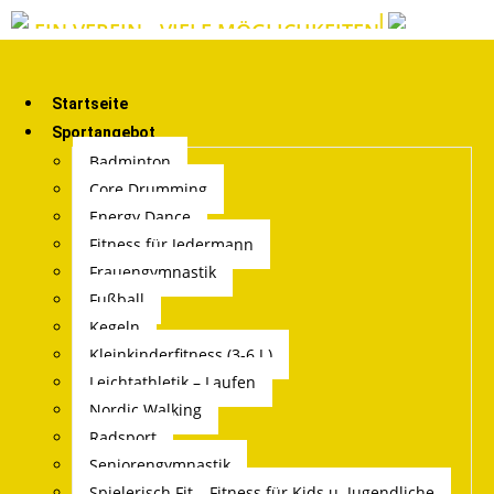
EIN VEREIN - VIELE MÖGLICHKEITEN
Startseite
Sportangebot
Badminton
Core Drumming
Energy Dance
Fitness für Jedermann
Frauengymnastik
Fußball
Kegeln
Kleinkinderfitness (3-6 J.)
Leichtathletik – Laufen
Nordic Walking
Radsport
Seniorengymnastik
Spielerisch Fit – Fitness für Kids u. Jugendliche