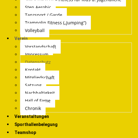
Step Aerobic
Tanzsport / Garde
Trampolin Fitness („Jumping“)
Volleyball
Verein
Vorstandschaft
Impressum
Datenschutz
Kontakt
Mitgliedschaft
Satzung
Nachhaltigkeit
Hall of Fame
Chronik
Veranstaltungen
Sporthallenbelegung
Teamshop