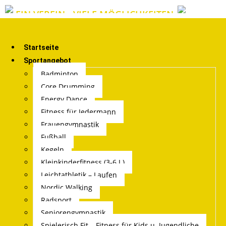
EIN VEREIN - VIELE MÖGLICHKEITEN
Startseite
Sportangebot
Badminton
Core Drumming
Energy Dance
Fitness für Jedermann
Frauengymnastik
Fußball
Kegeln
Kleinkinderfitness (3-6 J.)
Leichtathletik – Laufen
Nordic Walking
Radsport
Seniorengymnastik
Spielerisch Fit – Fitness für Kids u. Jugendliche