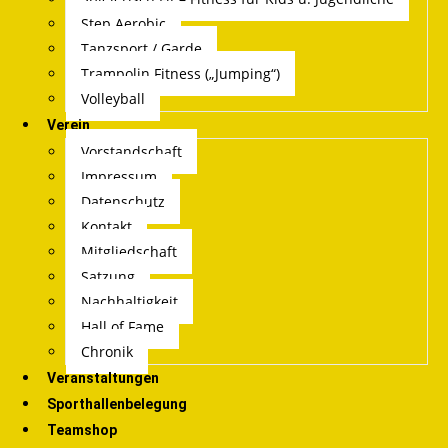
Step Aerobic
Tanzsport / Garde
Trampolin Fitness („Jumping“)
Volleyball
Verein
Vorstandschaft
Impressum
Datenschutz
Kontakt
Mitgliedschaft
Satzung
Nachhaltigkeit
Hall of Fame
Chronik
Veranstaltungen
Sporthallenbelegung
Teamshop