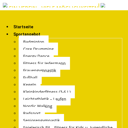
EIN VEREIN - VIELE MÖGLICHKEITEN
Startseite
Sportangebot
Badminton
Core Drumming
Energy Dance
Fitness für Jedermann
Frauengymnastik
Fußball
Kegeln
Kleinkinderfitness (3-6 J.)
Leichtathletik – Laufen
Nordic Walking
Radsport
Seniorengymnastik
Spielerisch Fit – Fitness für Kids u. Jugendliche