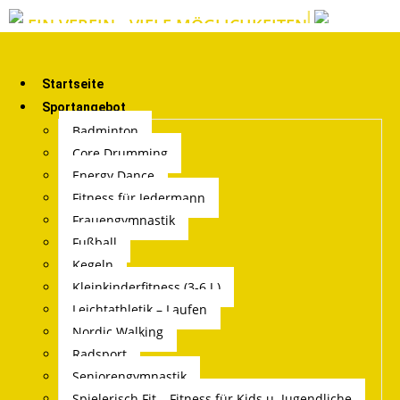
EIN VEREIN - VIELE MÖGLICHKEITEN
Startseite
Sportangebot
Badminton
Core Drumming
Energy Dance
Fitness für Jedermann
Frauengymnastik
Fußball
Kegeln
Kleinkinderfitness (3-6 J.)
Leichtathletik – Laufen
Nordic Walking
Radsport
Seniorengymnastik
Spielerisch Fit – Fitness für Kids u. Jugendliche