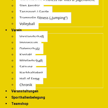
Step Aerobic
Tanzsport / Garde
Trampolin Fitness („Jumping“)
Volleyball
Verein
Vorstandschaft
Impressum
Datenschutz
Kontakt
Mitgliedschaft
Satzung
Nachhaltigkeit
Hall of Fame
Chronik
Veranstaltungen
Sporthallenbelegung
Teamshop