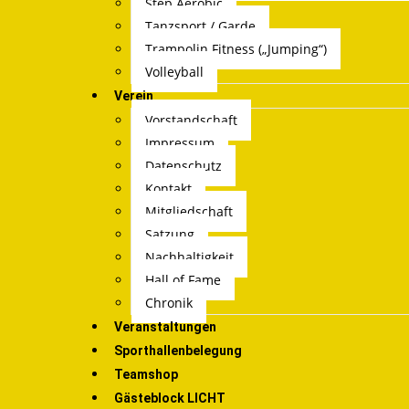
Step Aerobic
Tanzsport / Garde
Trampolin Fitness („Jumping“)
Volleyball
Verein
Vorstandschaft
Impressum
Datenschutz
Kontakt
Mitgliedschaft
Satzung
Nachhaltigkeit
Hall of Fame
Chronik
Veranstaltungen
Sporthallenbelegung
Teamshop
Gästeblock LICHT