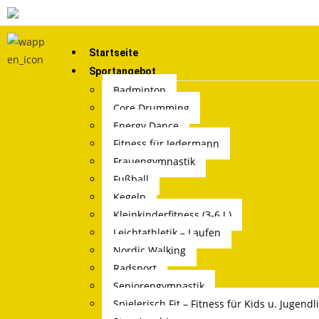
EIN VEREIN -
Startseite
Sportangebot
Badminton
Core Drumming
Energy Dance
Fitness für Jedermann
Frauengymnastik
Fußball
Kegeln
Kleinkinderfitness (3-6 J.)
Leichtathletik – Laufen
Nordic Walking
Radsport
Seniorengymnastik
Spielerisch Fit – Fitness für Kids u. Jugendl