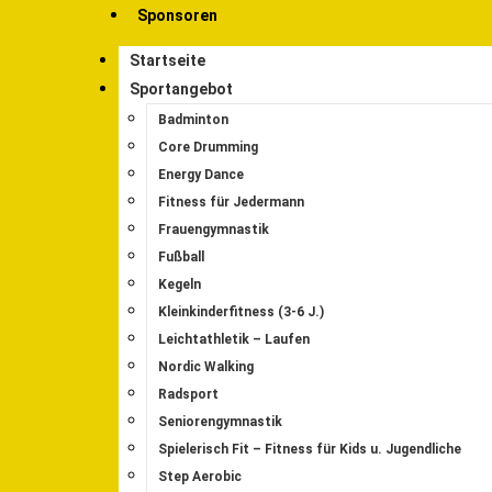
Sponsoren
Startseite
Sportangebot
Badminton
Core Drumming
Energy Dance
Fitness für Jedermann
Frauengymnastik
Fußball
Kegeln
Kleinkinderfitness (3-6 J.)
Leichtathletik – Laufen
Nordic Walking
Radsport
Seniorengymnastik
Spielerisch Fit – Fitness für Kids u. Jugendliche
Step Aerobic